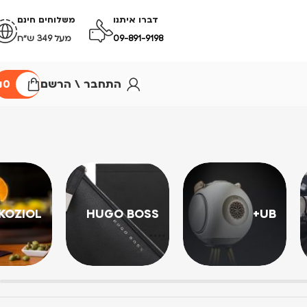
דברו איתנו
משלוחים חינם
09-891-9198
מעל 349 ש״ח
התחבר \ הרשם
0
₪
KOZIOL
HUGO BOSS
UB+