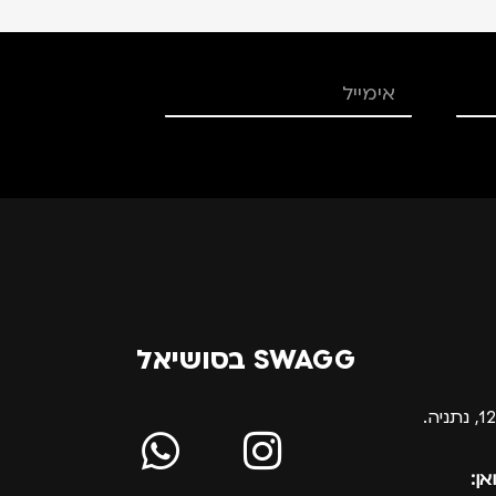
SWAGG בסושיאל
אן: