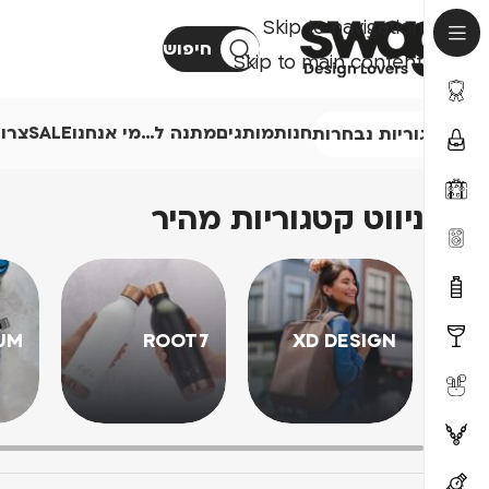
Skip to navigation
חיפוש
Skip to main content
חנות
מותגים
מתנה ל…
מי אנחנו
SALE
צרו
קטגוריות נבחרות
ניווט קטגוריות מהיר
UM
ROOT7
XD DESIGN