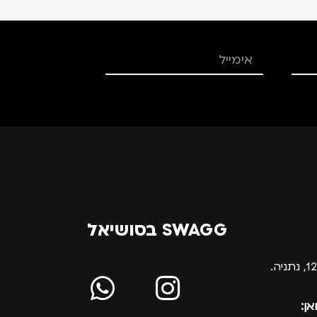
SWAGG בסושיאל
אן: