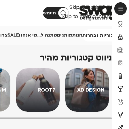
Skip to navigation
חיפוש
Skip to main content
חנות
מותגים
מתנה ל…
מי אנחנו
SALE
צרו
קטגוריות נבחרות
ניווט קטגוריות מהיר
UM
ROOT7
XD DESIGN