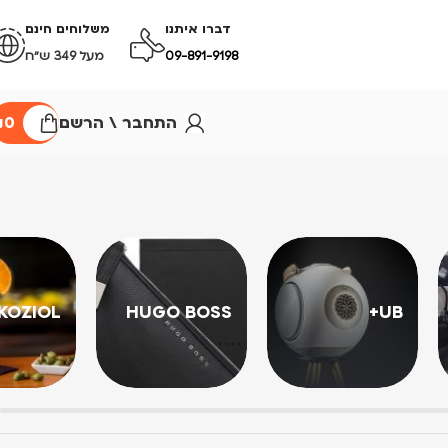
דברו איתנו
משלוחים חינם
09-891-9198
מעל 349 ש״ח
התחבר \ הרשם
0
₪
KOZIOL
HUGO BOSS
UB+