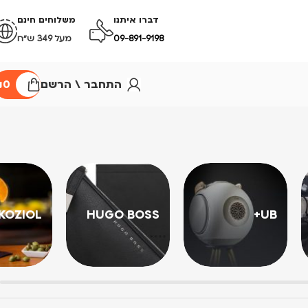
דברו איתנו
משלוחים חינם
09-891-9198
מעל 349 ש״ח
התחבר \ הרשם
0
₪
KOZIOL
HUGO BOSS
UB+