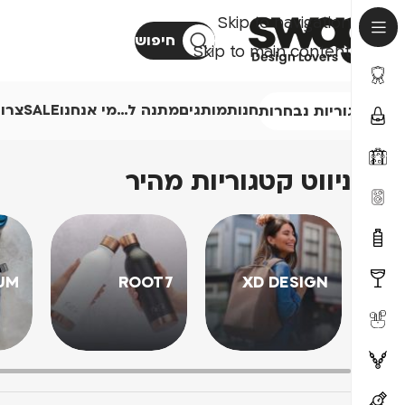
Skip to navigation
חיפוש
Skip to main content
חנות
מותגים
מתנה ל…
מי אנחנו
SALE
צרו
קטגוריות נבחרות
ניווט קטגוריות מהיר
UM
ROOT7
XD DESIGN