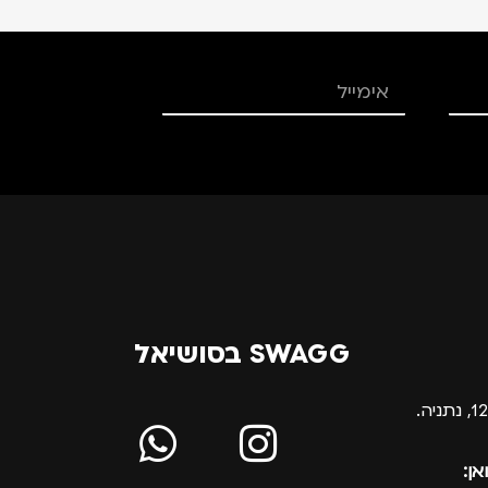
SWAGG בסושיאל
אן: