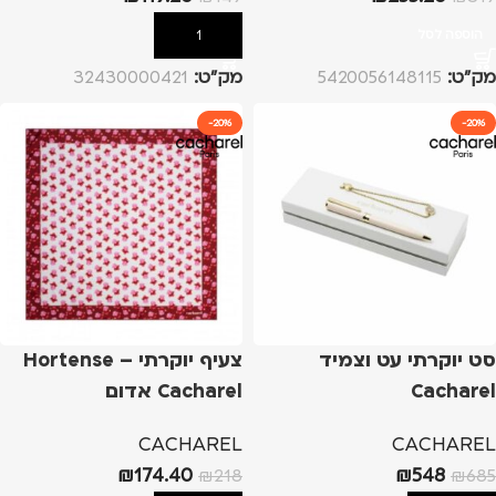
הוספה לסל
הוספה לסל
מק”ט:
5420056148115
מק”ט:
32430000421
-20%
-20%
סט יוקרתי עט וצמיד
צעיף יוקרתי Hortense –
Cacharel
Cacharel אדום
CACHAREL
CACHAREL
₪
174.40
₪
548
₪
218
₪
685