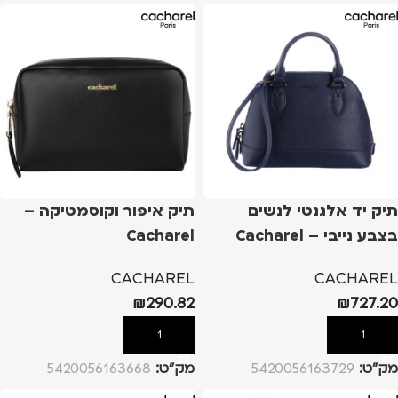
תיק יד אלגנטי לנשים
תיק איפור וקוסמטיקה –
בצבע נייבי – Cacharel
Cacharel
CACHAREL
CACHAREL
₪
290.82
₪
727.20
הוספה לסל
הוספה לסל
מק”ט:
5420056163729
מק”ט:
5420056163668