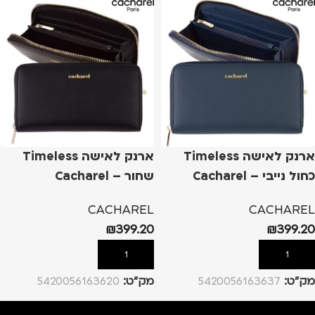
ארנק לאישה Timeless
ארנק לאישה Timeless
כחול נייבי – Cacharel
שחור – Cacharel
CACHAREL
CACHAREL
₪
399.20
₪
399.20
הוספה לסל
הוספה לסל
מק”ט:
5420056163637
מק”ט:
5420056163620