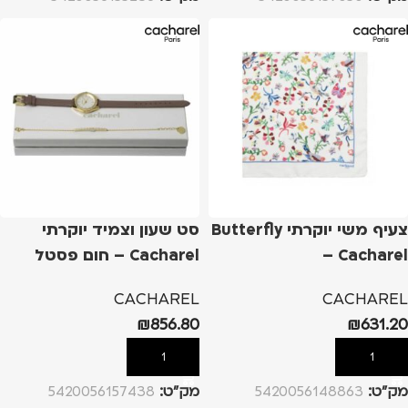
צעיף משי יוקרתי Butterfly
סט שעון וצמיד יוקרתי
– Cacharel
Cacharel – חום פסטל
CACHAREL
CACHAREL
₪
856.80
₪
631.20
הוספה לסל
הוספה לסל
מק”ט:
5420056148863
מק”ט:
5420056157438