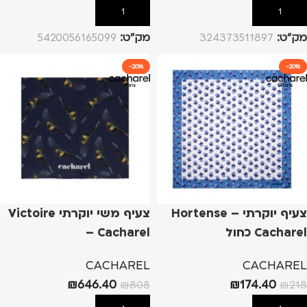
הוספה לסל
הוספה לסל
מק”ט:
324373511897
מק”ט:
5420056165099
-20%
-20%
צעיף יוקרתי Hortense –
צעיף משי יוקרתי Victoire
Cacharel כחול
– Cacharel
CACHAREL
CACHAREL
₪
646.40
₪
174.40
₪
808
₪
218