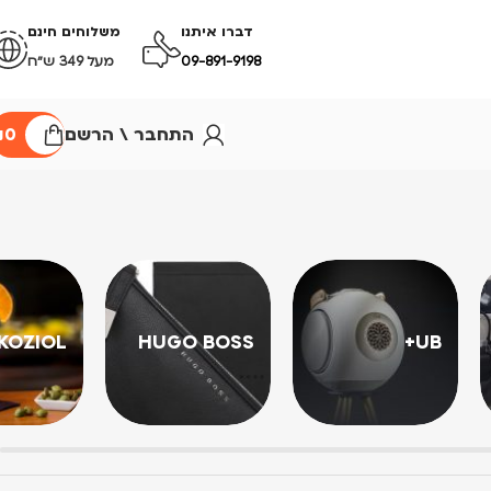
דברו איתנו
משלוחים חינם
09-891-9198
מעל 349 ש״ח
התחבר \ הרשם
0
₪
KOZIOL
HUGO BOSS
UB+