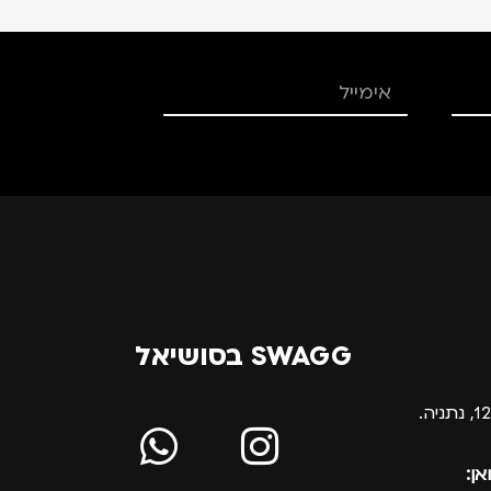
SWAGG בסושיאל
אן: