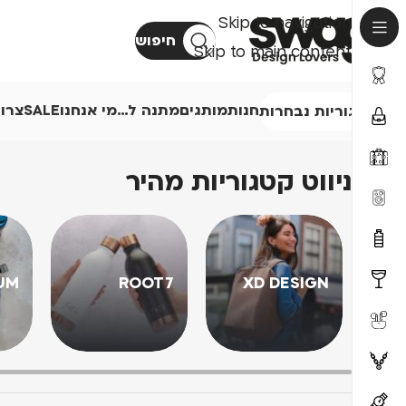
Skip to navigation
חיפוש
Skip to main content
חנות
מותגים
מתנה ל…
מי אנחנו
SALE
צרו
קטגוריות נבחרות
ניווט קטגוריות מהיר
UM
ROOT7
XD DESIGN