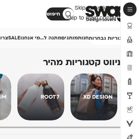
Skip to navigation
חיפוש
Skip to main content
חנות
מותגים
מתנה ל…
מי אנחנו
SALE
צרו
קטגוריות נבחרות
ניווט קטגוריות מהיר
UM
ROOT7
XD DESIGN