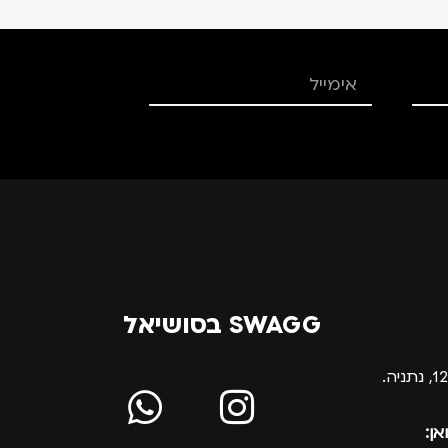
SWAGG בסושיאל
אן: