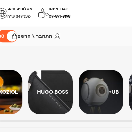
דברו איתנו
משלוחים חינם
09-891-9198
מעל 349 ש״ח
התחבר \ הרשם
0
₪
KOZIOL
HUGO BOSS
UB+