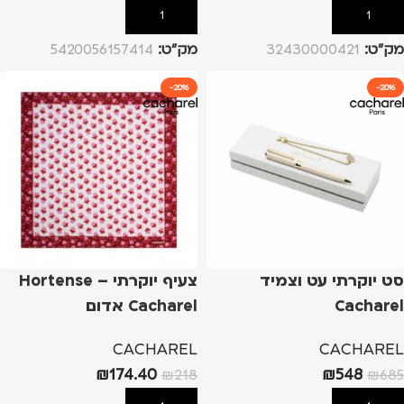
הוספה לסל
הוספה לסל
מק”ט:
32430000421
מק”ט:
5420056157414
-20%
-20%
סט יוקרתי עט וצמיד
צעיף יוקרתי Hortense –
Cacharel
Cacharel אדום
CACHAREL
CACHAREL
₪
174.40
₪
548
₪
218
₪
685