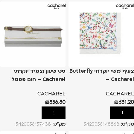
צעיף משי יוקרתי Butterfly
סט שעון וצמיד יוקרתי
– Cacharel
Cacharel – חום פסטל
CACHAREL
CACHAREL
₪
856.80
₪
631.20
הוספה לסל
הוספה לסל
מק”ט:
5420056148863
מק”ט:
5420056157438