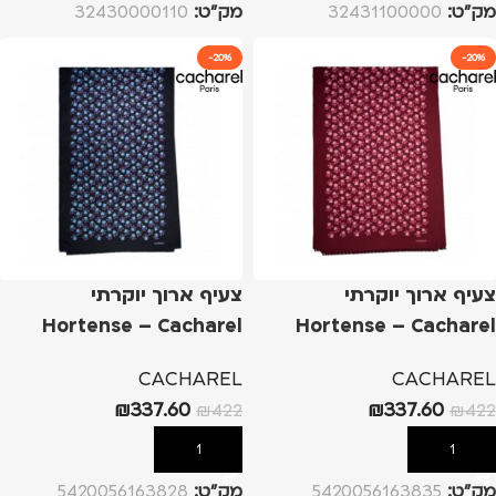
מק”ט:
32431100000
מק”ט:
32430000110
-20%
-20%
צעיף ארוך יוקרתי
צעיף ארוך יוקרתי
Hortense – Cacharel
Hortense – Cacharel
אדום
כחול
CACHAREL
CACHAREL
₪
337.60
₪
337.60
₪
422
₪
422
הוספה לסל
הוספה לסל
מק”ט:
5420056163835
מק”ט:
5420056163828