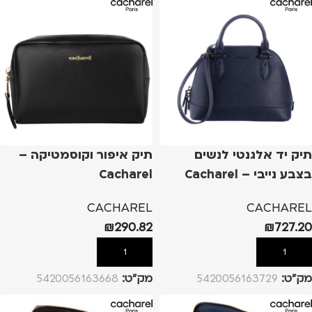
תיק יד אלגנטי לנשים
תיק איפור וקוסמטיקה –
בצבע נייבי – Cacharel
Cacharel
CACHAREL
CACHAREL
₪
290.82
₪
727.20
הוספה לסל
הוספה לסל
מק”ט:
5420056163729
מק”ט:
5420056163668