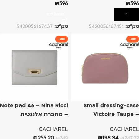
₪
596
₪
596
הוספה לסל
הוספה לסל
מק”ט:
5420056167451
מק”ט:
5420056167437
-20%
-20%
Note pad A6 – Nina Ricci
Small dressing-case
Victoire Taupe –
– מחברת אלגנטית
Cacharel
CACHAREL
CACHAREL
₪
255.20
₪
198.34
₪
319
₪
247.92