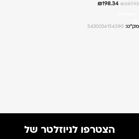
₪
198.34
₪
247.92
הוספה לסל
מק”ט:
5420056154390
הצטרפו לניוזלטר של