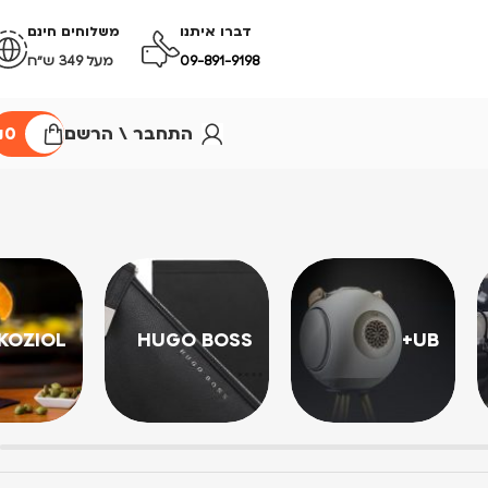
דברו איתנו
משלוחים חינם
09-891-9198
מעל 349 ש״ח
התחבר \ הרשם
0
₪
KOZIOL
HUGO BOSS
UB+