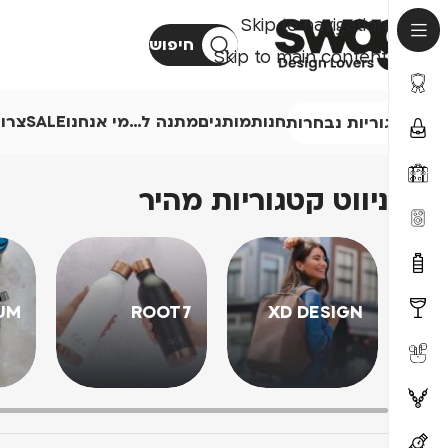
Skip to navigation
חיפוש
Skip to main content
חנות
מותגים
מתנה ל…
מי אנחנו
SALE
צרו
קטגוריות נבחרות
ניווט קטגוריות מהיר
UM
ROOT7
XD DESIGN