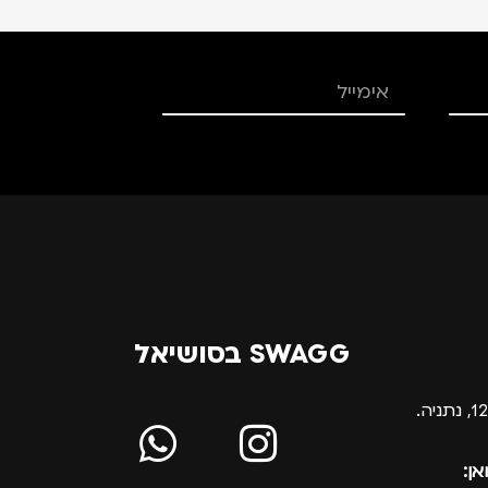
SWAGG בסושיאל
אן: