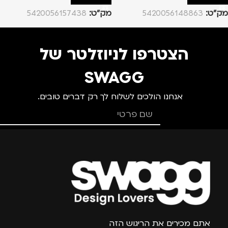
מק”ט:
5420056148863
מק”ט:
5420056157438
הצטרפו לניוזלטר של
SWAGG
אנחנו הולכים לשלוח לך רק דברים טובים.
צרפו אותי למועדון
אתם מכירים את הריגוש הזה