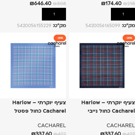
₪
646.40
₪
174.40
₪
808
₪
218
הוספה לסל
הוספה לסל
מק”ט:
5420056165099
מק”ט:
5420056155229
-20%
-20%
צעיף יוקרתי Harlow –
צעיף יוקרתי Harlow –
Cacharel כחול נייבי
Cacharel כחול פסטל
CACHAREL
CACHAREL
₪
337.60
₪
337.60
₪
422
₪
422