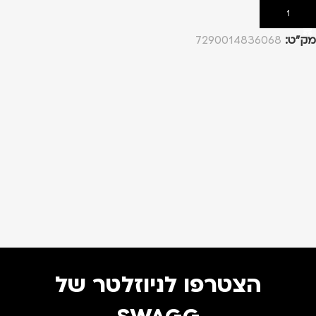
הוספה לסל
מק”ט:
7290014836068
הצטרפו לניוזלטר של