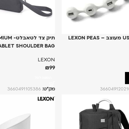
מפצל USB מעוצב – LEXON PEAS
תיק צד לט
ABLET SHOULDER BAG
LEXON
₪
99
הוספה לסל
36604912021
מק”ט:
3660491105386