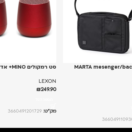
MARTA mesenger/bac
סט רמקולים MINO+ אדום
LEXON
₪
249.90
הוספה לסל
מק”ט:
3660491201729
36604911093