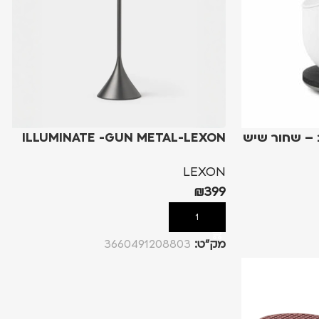
 – שחור שיש
ILLUMINATE -GUN METAL-LEXON
LEXON
₪
399
הוספה לסל
מק”ט:
3660491208803