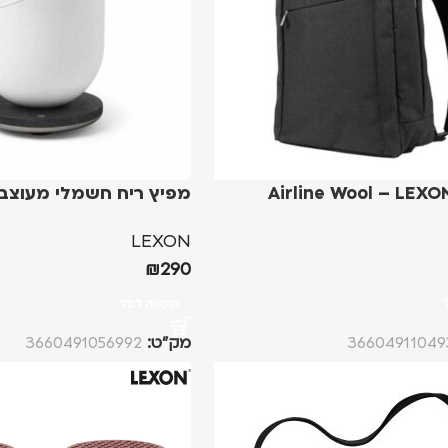
מפיץ ריח חשמלי מעוצב
LEXON
₪
290
הוספה לסל
36604911049
מק”ט:
3660491056992