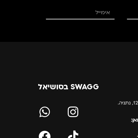
SWAGG בסושיאל
אן: