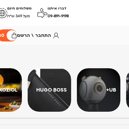
דברו איתנו
משלוחים חינם
09-891-9198
מעל 349 ש״ח
התחבר \ הרשם
0
₪
KOZIOL
HUGO BOSS
UB+