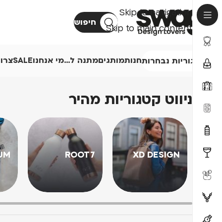
Skip to navigation
חיפוש
Skip to main content
חנות
מותגים
מתנה ל…
מי אנחנו
SALE
צרו
קטגוריות נבחרות
ניווט קטגוריות מהיר
UM
ROOT7
XD DESIGN