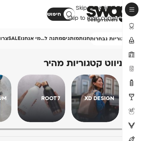
Skip to navigation
חיפוש
Skip to main content
חנות
מותגים
מתנה ל…
מי אנחנו
SALE
צרו
קטגוריות נבחרות
ניווט קטגוריות מהיר
UM
ROOT7
XD DESIGN