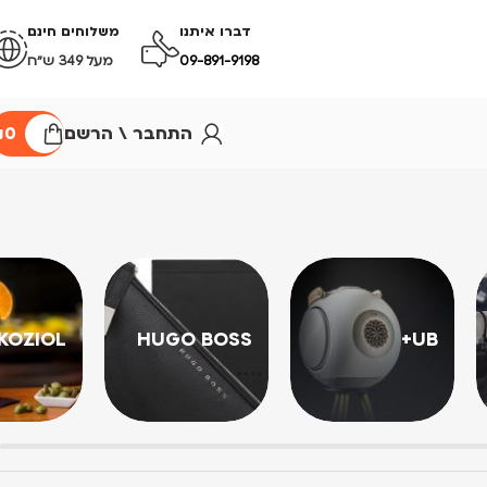
דברו איתנו
משלוחים חינם
09-891-9198
מעל 349 ש״ח
התחבר \ הרשם
0
₪
KOZIOL
HUGO BOSS
UB+