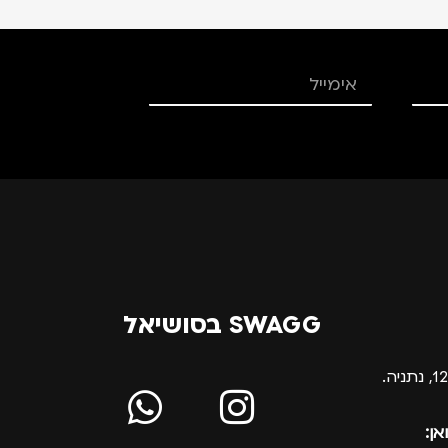
SWAGG בסושיאל
אן: