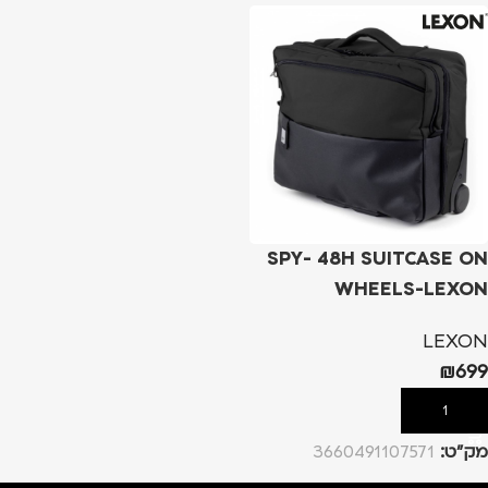
SPY- 48H SUITCASE ON
WHEELS-LEXON
LEXON
₪
699
הוספה לסל
מק”ט:
3660491107571