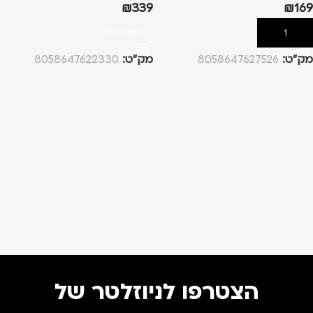
₪
339
₪
169
הוספה לסל
הוספה לסל
מק”ט:
8058647627526
מק”ט:
8058647622330
הצטרפו לניוזלטר של