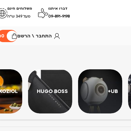
דברו איתנו
משלוחים חינם
09-891-9198
מעל 349 ש״ח
התחבר \ הרשם
0
₪
KOZIOL
HUGO BOSS
UB+