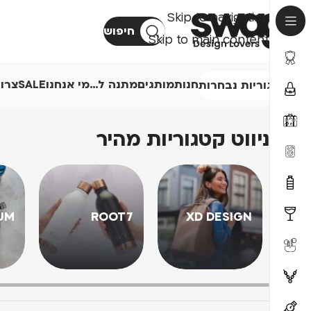
Skip to navigation
חיפוש
Skip to main content
חנות
מותגים
מתנה ל…
מי אנחנו
SALE
צרו
קטגוריות נבחרות
ניווט קטגוריות מהיר
UM
ROOT7
XD DESIGN