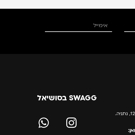
SWAGG בסושיאל
אן: