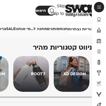
Skip to navigation
חיפוש
Skip to main content
חנות
מותגים
מתנה ל…
מי אנחנו
SALE
צרו
קטגוריות נבחרות
ניווט קטגוריות מהיר
UM
ROOT7
XD DESIGN