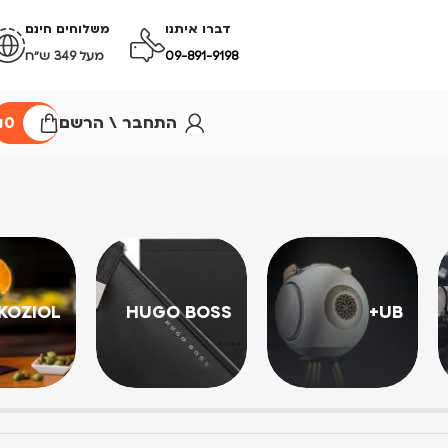
דברו איתנו
משלוחים חינם
09-891-9198
מעל 349 ש״ח
התחבר \ הרשם
0
₪
KOZIOL
HUGO BOSS
UB+