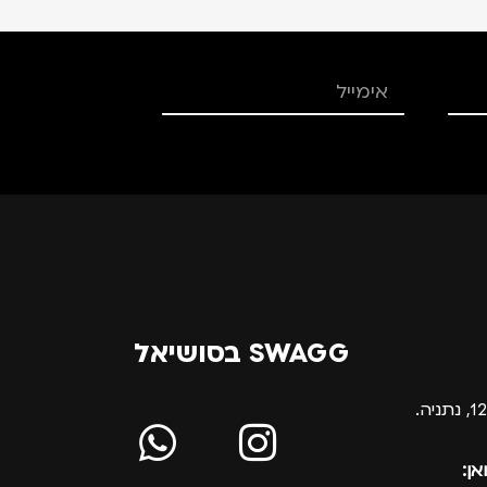
SWAGG בסושיאל
אן: