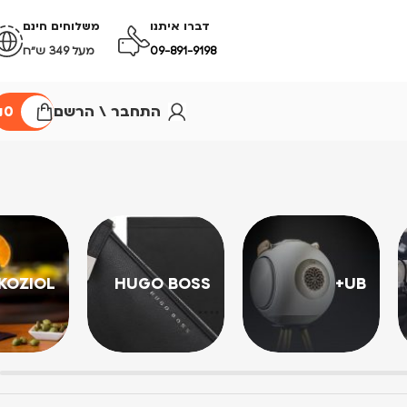
דברו איתנו
משלוחים חינם
09-891-9198
מעל 349 ש״ח
התחבר \ הרשם
0
₪
KOZIOL
HUGO BOSS
UB+