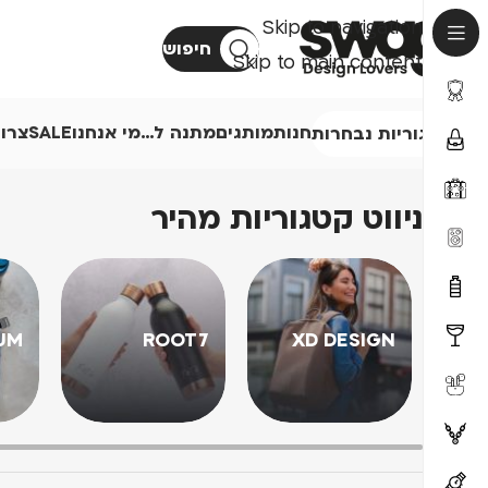
Skip to navigation
חיפוש
Skip to main content
חנות
מותגים
מתנה ל…
מי אנחנו
SALE
צרו
קטגוריות נבחרות
ניווט קטגוריות מהיר
UM
ROOT7
XD DESIGN