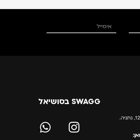
SWAGG בסושיאל
אן: