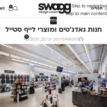
Skip to navigation
0
תפריט
0
₪
Skip to main content
כללי
חנות גאדג'טים ומוצרי לייף סטייל
0
SWAGG
דלוק יוני 20, 2021