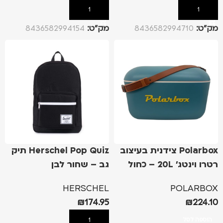
הוספה לסל
הוספה לסל
מק”ט:
8436582994710
מק”ט:
8436582994154
Polarbox צידנית בעיצוב
Herschel Pop Quiz תיק
רטרו וינטג' 20L – כחול
גב – שחור לבן
HERSCHEL
POLARBOX
₪
174.95
₪
224.10
הוספה לסל
הוספה לסל