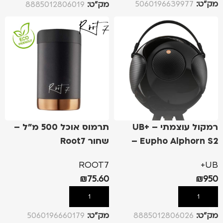
מק”ט:
5060196639977
מק”ט:
8885012806019
רמקול עוצמתי – UB+
תרמוס אוכל 500 מ"ל –
Eupho Alphorn S2 –
שחור Root7
שחור
ROOT7
UB+
₪
75.60
₪
950
הוספה לסל
הוספה לסל
מק”ט:
8885012806026
מק”ט:
5060196660179