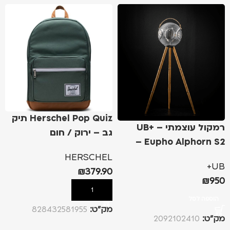
Herschel Pop Quiz תיק
רמקול עוצמתי – UB+
גב – ירוק / חום
Eupho Alphorn S2 –
שקוף
HERSCHEL
UB+
₪
379.90
₪
950
הוספה לסל
הוספה לסל
מק”ט:
828432581955
מק”ט:
2092102410