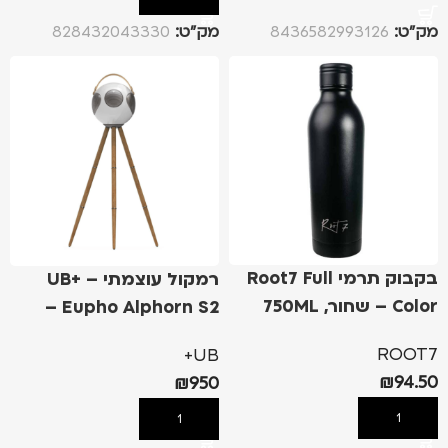
מק”ט:
8436582993126
מק”ט:
828432043330
בקבוק תרמי Root7 Full
רמקול עוצמתי – UB+
Color – שחור, 750ML
Eupho Alphorn S2 –
לבן/כסף
ROOT7
UB+
₪
94.50
₪
950
הוספה לסל
הוספה לסל