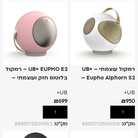
רמקול עוצמתי – UB+
UB+ EUPHO E2 – רמקול
Eupho Alphorn S2 –
בלוטוס חזק ועוצמתי –
לבן/זהב
ורוד
UB+
UB+
₪
699
₪
950
הוספה לסל
הוספה לסל
מק”ט:
8885012806008
מק”ט:
8885012800983