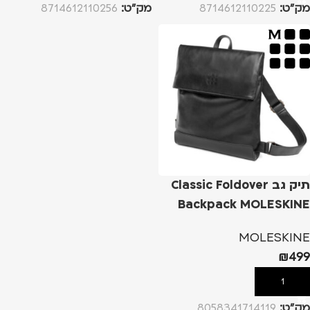
מק”ט:
8714612110225
מק”ט:
8714612110256
תיק גב Classic Foldover
Backpack MOLESKINE
MOLESKINE
₪
499
הוספה לסל
מק”ט:
8058341714119