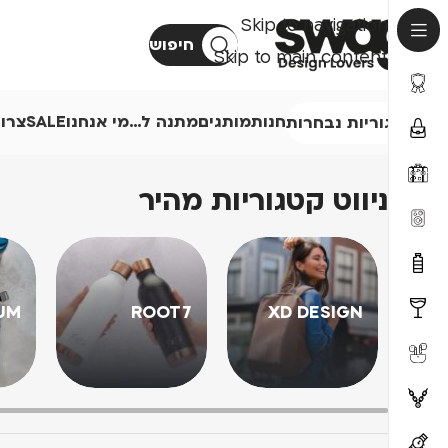
Skip to navigation
חיפוש
Skip to main content
חנות
מותגים
מתנה ל…
מי אנחנו
SALE
צרו
קטגוריות נבחרות
ניווט קטגוריות מהיר
UM
ROOT7
XD DESIGN