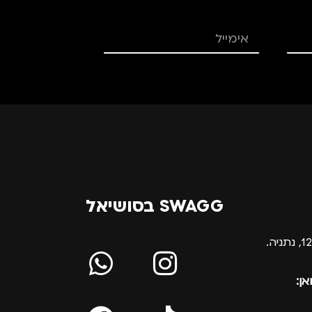
SWAGG בסושיאל
אן: