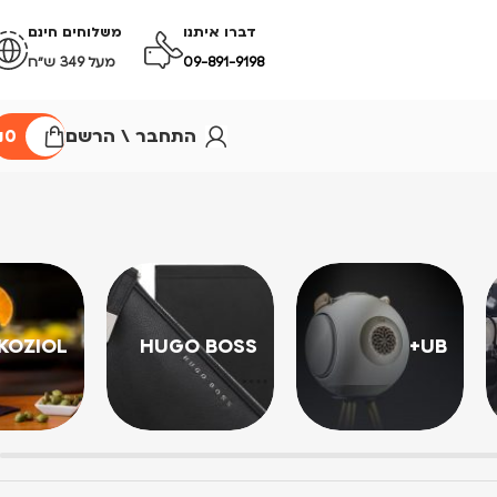
דברו איתנו
משלוחים חינם
09-891-9198
מעל 349 ש״ח
התחבר \ הרשם
0
₪
KOZIOL
HUGO BOSS
UB+