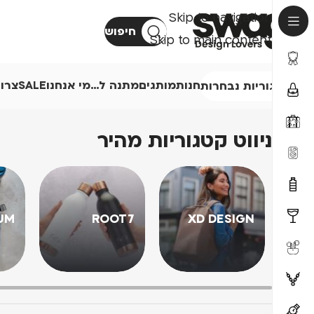
Skip to navigation
חיפוש
Skip to main content
חנות
מותגים
מתנה ל…
מי אנחנו
SALE
צרו
קטגוריות נבחרות
ניווט קטגוריות מהיר
UM
ROOT7
XD DESIGN