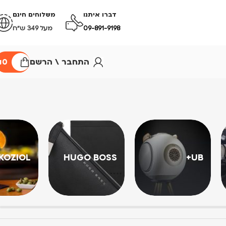
דברו איתנו
משלוחים חינם
09-891-9198
מעל 349 ש״ח
התחבר \ הרשם
0
₪
KOZIOL
HUGO BOSS
UB+