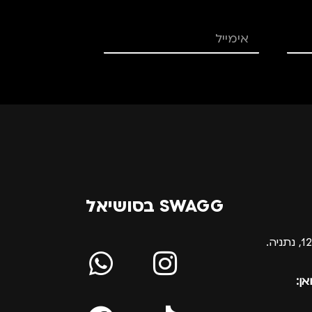
SWAGG בסושיאל
אן: