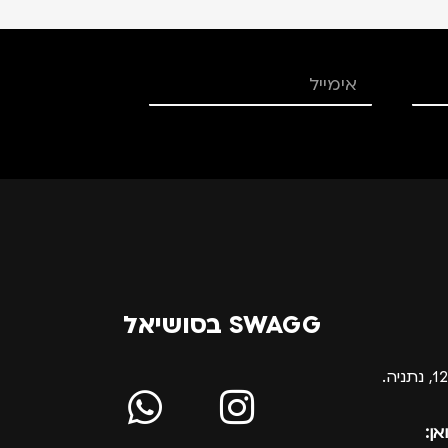
SWAGG בסושיאל
אן: