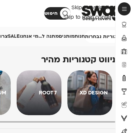
Skip to navigation
חיפוש
Skip to main content
חנות
מותגים
מתנה ל…
מי אנחנו
SALE
צרו
קטגוריות נבחרות
ניווט קטגוריות מהיר
UM
ROOT7
XD DESIGN