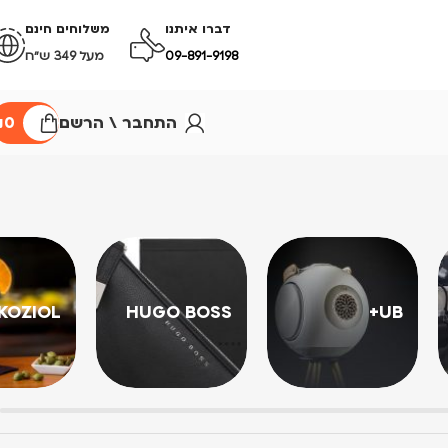
דברו איתנו
משלוחים חינם
09-891-9198
מעל 349 ש״ח
התחבר \ הרשם
0
₪
KOZIOL
HUGO BOSS
UB+