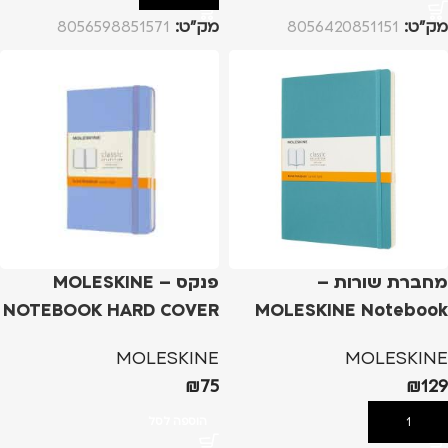
מק”ט:
8056420851151
מק”ט:
8056598851571
מחברת שורות –
פנקס – MOLESKINE
NOTEBOOK HARD COVER
MOLESKINE Notebook
XL Soft Cover – טורקיז,
A6 – תכלת סגול
MOLESKINE
MOLESKINE
שורות
₪
75
₪
129
הוספה לסל
הוספה לסל