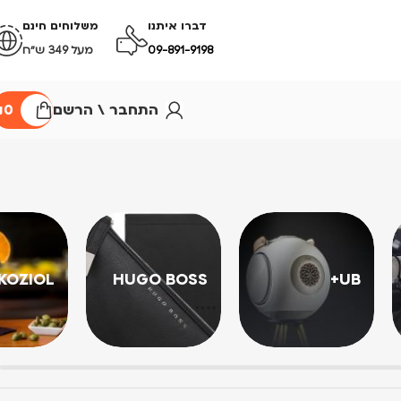
דברו איתנו
משלוחים חינם
09-891-9198
מעל 349 ש״ח
התחבר \ הרשם
0
₪
KOZIOL
HUGO BOSS
UB+