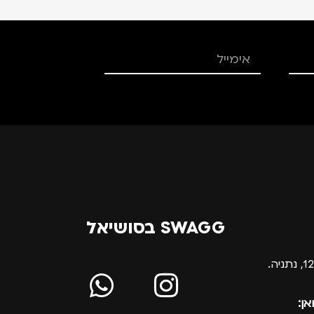
SWAGG בסושיאל
אן: