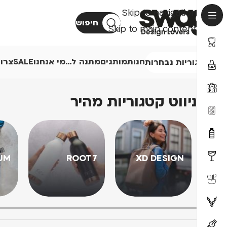
Skip to navigation
חיפוש
Skip to main content
חנות
מותגים
מתנה ל…
מי אנחנו
SALE
צרו
קטגוריות נבחרות
ניווט קטגוריות מהיר
UM
ROOT7
XD DESIGN