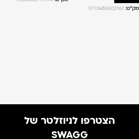
מק”ט:
5713680602161
הצטרפו לניוזלטר של
SWAGG