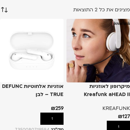
מציגים את כל ⁦2⁩ התוצאות
מיקרופון לאוזניות
אוזניות אלחוטיות DEFUNC
Kreafunk aHEAD II
TRUE – לבן
₪
259
KREAFUNK
₪
127
הוספה לסל
הוספה לסל
מק”ט:
7350080719594