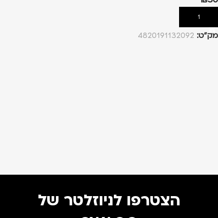
הוספה לסל
מק”ט:
4820191132092
הצטרפו לניוזלטר של