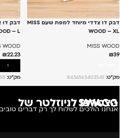
דבק דו צדדי מיוחד למפת שעם MISS
OD – L
WOOD – XL
S WOOD
MISS WOOD
₪
22.23
₪
39
הוספה לסל
הוספה לסל
מק”ט:
8436563403545
מק”ט:
38
הצטרפו לניוזלטר של SWAGG
אנחנו הולכים לשלוח לך רק דברים טובים.