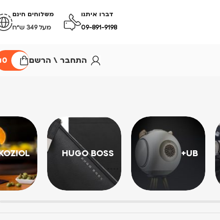
דברו איתנו
משלוחים חינם
09-891-9198
מעל 349 ש״ח
התחבר \ הרשם
0
₪
KOZIOL
HUGO BOSS
UB+