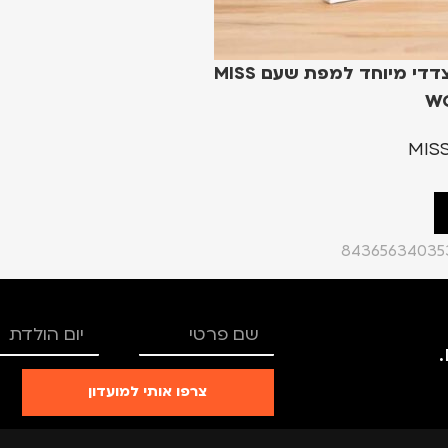
דבק דו צדדי מיוחד למפת שעם MISS
WO
MIS
84365634035
צרפו אותי למועדון