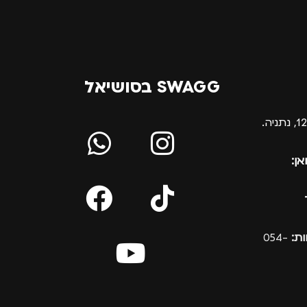
SWAGG בסושיאל
אן:
ת:
054-