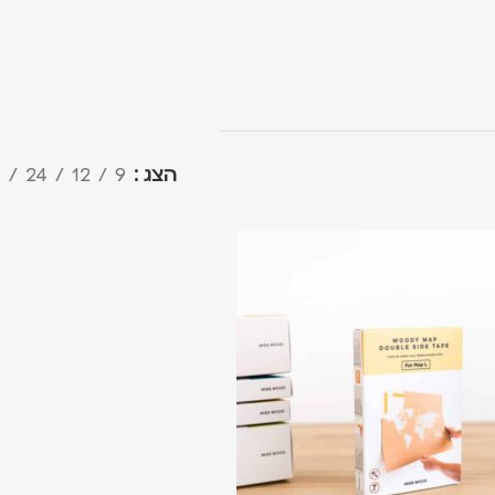
הצג
9
12
24
ה