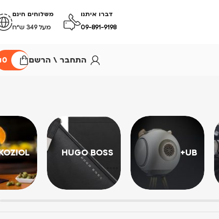
דברו איתנו
משלוחים חינם
09-891-9198
מעל 349 ש״ח
התחבר \ הרשם
0
₪
KOZIOL
HUGO BOSS
UB+