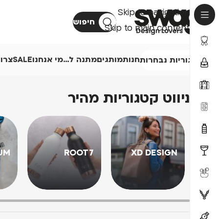
Skip to navigation
חיפוש
Skip to main content
חנות
מותגים
מתנה ל…
מי אנחנו
SALE
צרו
קטגוריות נבחרות
ניווט קטגוריות מהיר
UM
ROOT7
XD DESIGN