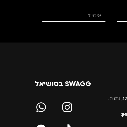
SWAGG בסושיאל
אן: