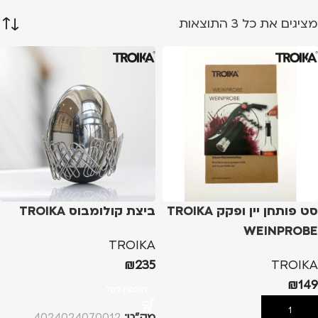
מציגים את כל ⁦3⁩ התוצאות
סט פותחן יין ופקק TROIKA
ביצת קולומבוס TROIKA
WEINPROBE
TROIKA
₪
235
TROIKA
₪
149
הוספה לסל
הוספה לסל
מק”ט:
4024024070012