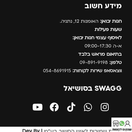
מידע חשוב
חנות יבואן:
האומנות 12, נתניה.
שעות פעילות
לאיסוף עצמי חנות יבואן:
א-ה 09:00-17:30
בתיאום מראש בלבד
טלפון:
09-891-9198
ווצאסאפ שירות לקוחות:
054-8691915
SWAGG בסושיאל
בון שלי
חנות
שירות לקוחות
כל הזכויות שמורות לאיש החשוב בע״מ
| Dev By