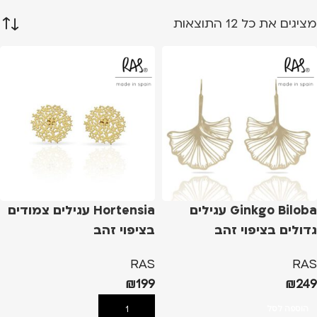
מציגים את כל ⁦12⁩ התוצאות
Ginkgo Biloba עגילים
Hortensia עגילים צמודים
גדולים בציפוי זהב
בציפוי זהב
RAS
RAS
₪
199
₪
249
הוספה לסל
הוספה לסל