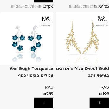
מק”ט:
8436582892115
מק”ט:
8436540378248
Sweet Gold עגילים ארוכים
Van Gogh Turquoise
בציפוי זהב
עגילים בציפוי כסף
RAS
RAS
₪
289
₪
199
הוספה לסל
הוספה לסל