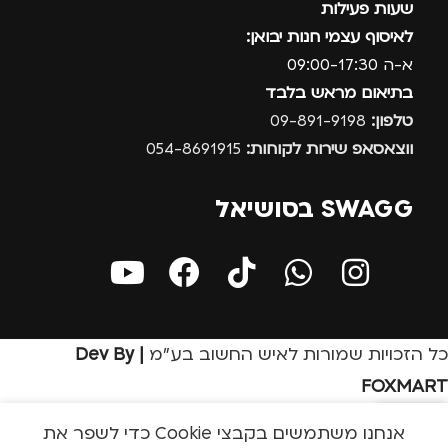
שעות פעילות
לאיסוף עצמי חנות יבואן:
א-ה 09:00-17:30
בתיאום מראש בלבד
טלפון:
09-891-9198
ווצאסאפ שירות לקוחות:
054-8691915
SWAGG בסושיאל
כל הזכויות שמורות לאיש החשוב בע״מ
| Dev By
FOXMART
אנחנו משתמשים בקבצי Cookie כדי לשפר את
בון שלי
חנות
שירות לקוחות