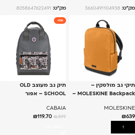
מק”ט:
3660491104938
מק”ט:
8058647622491
-70%
תיקי גב מולסקין –
תיק גב מעוצב OLD
MOLESKINE Backpack –
SCHOOL – אפור
צהוב, RIPSTOP
CABAIA
MOLESKINE
₪
119.70
₪
639
₪
399
הוספה לסל
הוספה לסל