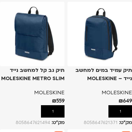
תיק עמיד במים למחשב
תיק גב קל למחשב נייד
נייד – MOLESKINE
MOLESKINE METRO SLIM
METRO BACKPACK – כחול
– כחול כהה
MOLESKINE
MOLESKINE
כהה
₪
559
₪
649
הוספה לסל
הוספה לסל
מק”ט:
8058647621371
מק”ט:
8058647621494