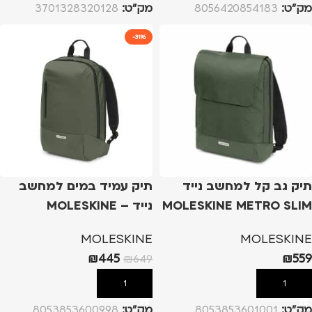
מק”ט:
8056420854183
מק”ט:
3701328320128
-31%
תיק גב קל למחשב נייד
תיק עמיד במים למחשב
MOLESKINE METRO SLIM
נייד – MOLESKINE
– ירוק כהה
METRO BACKPACK – ירוק
MOLESKINE
MOLESKINE
כהה
₪
445
₪
559
₪
649
הוספה לסל
הוספה לסל
מק”ט:
8053853601001
מק”ט:
8053853600998