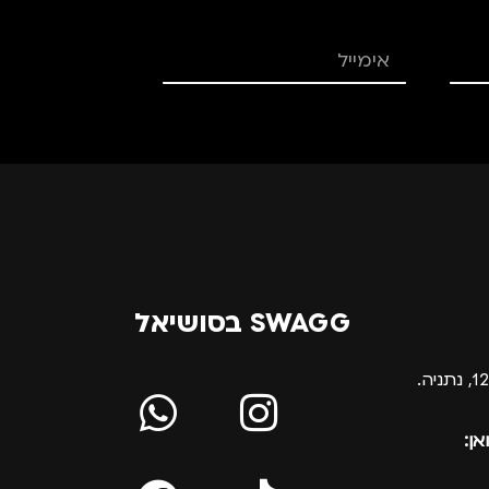
SWAGG בסושיאל
אן: