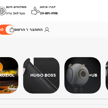
דברו איתנו
משלוחים חינם
09-891-9198
מעל 349 ש״ח
התחבר \ הרשם
0
₪
KOZIOL
HUGO BOSS
UB+