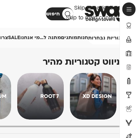
Skip to navigation
חיפוש
Skip to main content
חנות
מותגים
מתנה ל…
מי אנחנו
SALE
צרו
קטגוריות נבחרות
ניווט קטגוריות מהיר
UM
ROOT7
XD DESIGN