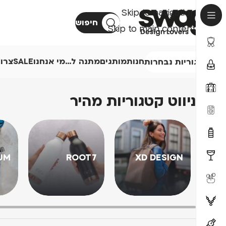
Skip to navigation
חיפוש
Skip to main content
חנות
מותגים
מתנה ל…
מי אנחנו
SALE
צרו
קטגוריות נבחרות
ניווט קטגוריות מהיר
UM
ROOT7
XD DESIGN