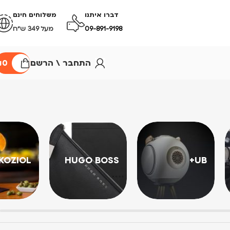
דברו איתנו
משלוחים חינם
09-891-9198
מעל 349 ש״ח
התחבר \ הרשם
0
₪
KOZIOL
HUGO BOSS
UB+