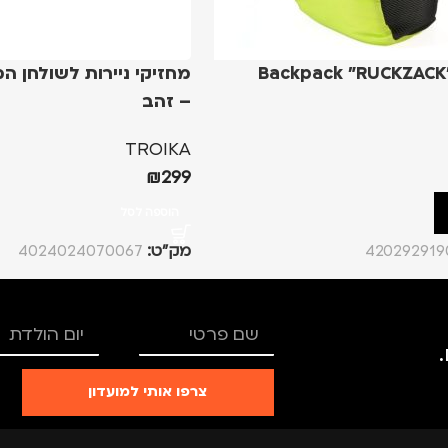
Backpack "RUCKZACK
– זהב
TROIKA
₪
299
הוספה לסל
420292919
מק”ט:
4024024070067
צרפו אותי למועדון