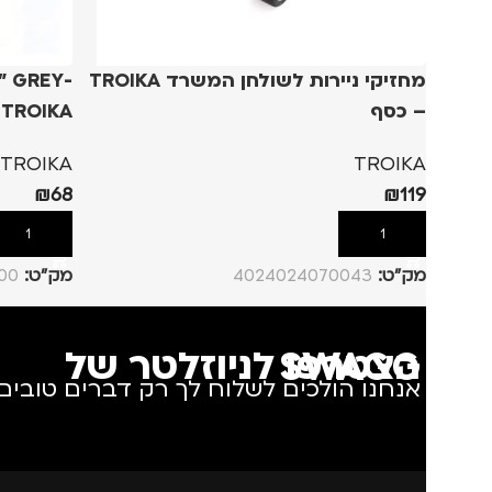
מחזיקי ניירות לשולחן המשרד TROIKA
" GREY-
– כסף
TROIKA
TROIKA
TROIKA
₪
68
₪
119
הוספה לסל
הוספה לסל
מק”ט:
4024024070043
מק”ט:
00
הצטרפו לניוזלטר של SWAGG
אנחנו הולכים לשלוח לך רק דברים טובים.