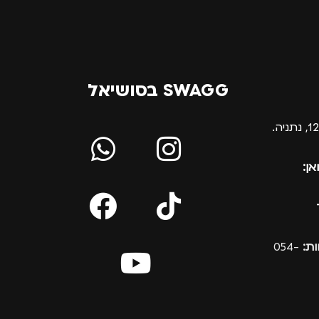
SWAGG בסושיאל
אן:
ת:
054-