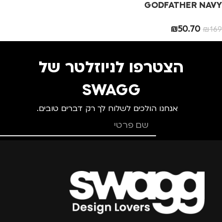
גברים
,
חיילים
,
טיולים
,
מותגים
TROIKA
GODFATHER NAVY
מנהלים, עסקים, עבודה
,
נסיעות
,
נשים
,
ילדים
₪
50.70
₪
169
מתאים ל
מדינה
גברים
,
נשים
הצטרפו לניוזלטר של
SWAGG
אנחנו הולכים לשלוח לך רק דברים טובים.
צרפו אותי למועדון