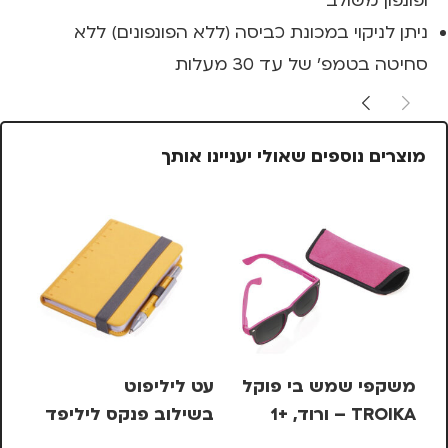
ופונפון משולב
ניתן לניקוי במכונת כביסה (ללא הפונפונים) ללא
סחיטה בטמפ' של עד 30 מעלות
מוצרים נוספים שאולי יעניינו אותך
קו
TS
משקפי שמש בי פוקל
עט ליליפוט
IKA
KA
TROIKA – ורוד, +1
בשילוב פנקס ליליפד
99
– צהוב