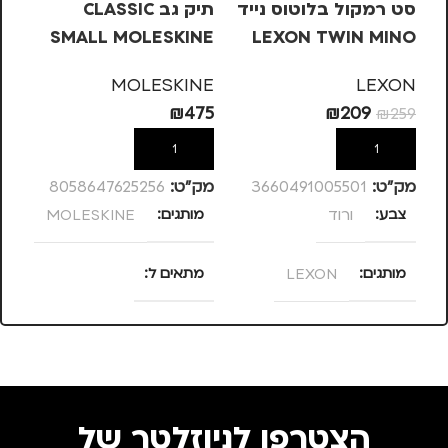
סט רמקול בלוטוס נייד
תיק גב CLASSIC
LEXON TWIN MINO
SMALL MOLESKINE
תח
3W – ורוד
ומח
N
MOLESKINE
LEXON
90
₪
475
₪
209
₪
259
הוספה לסל
הוספה לסל
מק”ט:
3660491005501
מק”ט:
8058647625256
מק
צבע
ורוד
מותגים
MOLESKINE
צ
מותגים
LEXON
מתאים ל
מ
גברים
,
נשים
סוג תיק
הצטרפו לניוזלטר של
תיק גב
,
תיק למחשב