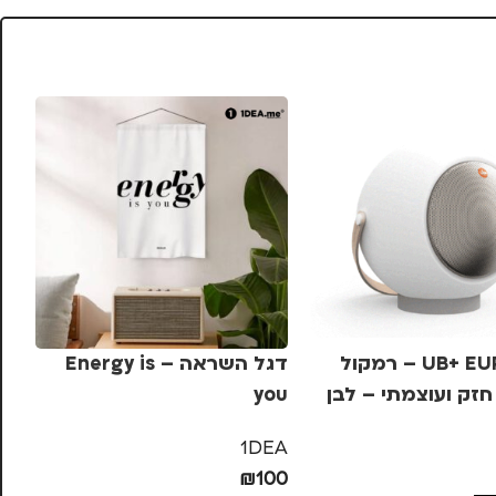
UB+ EUPHO E2 – רמקול
דגל השראה – Energy is
חזק ועוצמתי – לבן
you
se
EA
1DEA
00
₪
100