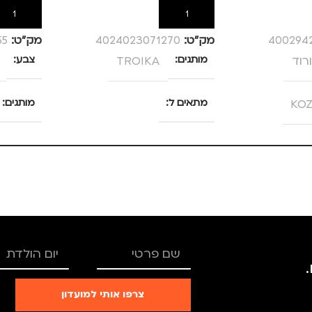
הוספה לסל
הוספה לס
400294
מק”ט:
4024023071270
מק”ט:
55
רוד
מותגים
TROIKA
צבע
KOZ
מתאים ל
מותגים
מנהלים, עסקים, עבודה
צרפו אותי למועדון