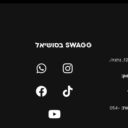
SWAGG בסושיאל
אן:
ת:
054-