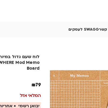
 קשר
SWAGG לעסקים
לוח שעם גדול במיוח
WHERE Mod Memo
Board
₪
79
המלאי אזל
יבואן רשמי • אחריות 