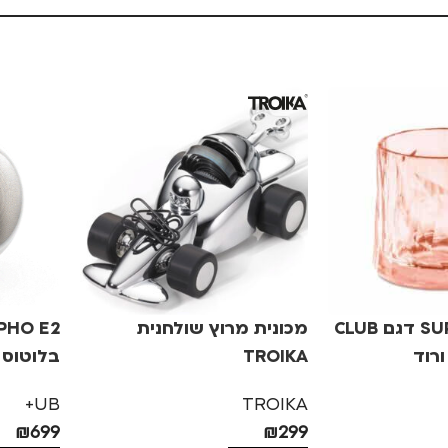
כוס SUPERGLAS דגם CLUB
מכונית מרוץ שולחנית
TROIKA
בלוטוס 
מט
UB+
TROIKA
₪
699
₪
299