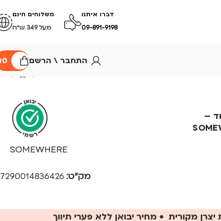
דברו איתנו
משלוחים חינם
09-891-9198
מעל 349 ש״ח
התחבר \ הרשם
0
₪
ד –
SOME
SOMEWHERE
מק"ט:
7290014836426
יצרן מקורית • מחיר יבואן ללא פערי תיווך