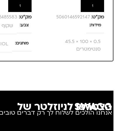
הוספה לסל
הוספה לסל
מק”ט:
5060146592147
מק”ט:
2485583
מידות
צבע
שקוף ו
0.5 × 100 × 45.5
מותגים
IOL
סנטימטרים
מותגים
SWAGG
הצטרפו לניוזלטר של SWAGG
אנחנו הולכים לשלוח לך רק דברים טובים.