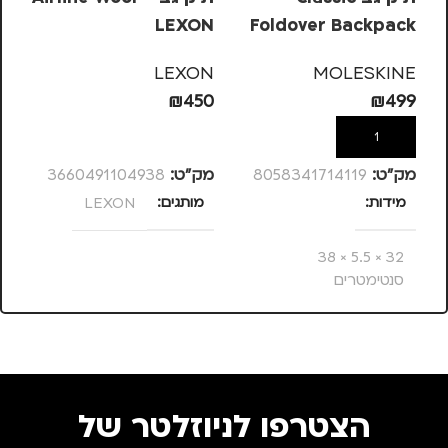
Foldover Backpack
LEXON
גב
MOLESKINE
EL
LEXON
MOLESKINE
90
₪
450
₪
499
הוספה לסל
הוספה לסל
מק”ט:
8058341714119
מק”ט:
3660491104938
מק
מידות
מותגים
LEXON
צ
32 × 5.5 × 38
מ
סנטימטרים
מותגים
MOLESKINE
מתאים ל
הצטרפו לניוזלטר של