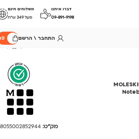
דברו איתנו
משלוחים חינם
09-891-9198
מעל 349 ש״ח
התחבר \ הרשם
0
₪
 שורות – MOLESKINE
Noteb
מק"ט:
8055002852944