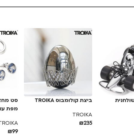
שולחנית
ביצת קולומבוס TROIKA
סט מחזי
מפת עו
TROIKA
TROIKA
₪
235
₪
99
הוספה לסל