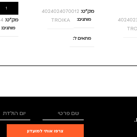
הוספה לס
מק”ט:
4024024070012
402402
מותגים
TROIKA
מק”ט:
04
TRO
מותגים
מתאים ל
גברים
,
מנהלים, עסקים,
עבודה
,
נשים
ם, עבודה
צרפו אותי למועדון