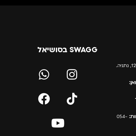
SWAGG בסושיאל
אן:
ת:
054-