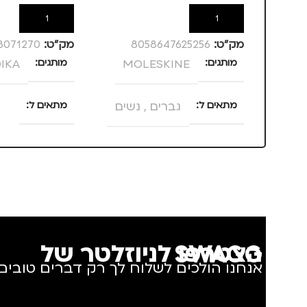
הוספה לסל
הוספה לסל
מק”ט:
8058647625256
מק”ט:
3071270
מותגים
MOLESKINE
מותגים
IKA
מתאים ל
גברים
,
נשים
מתאים ל
מנהלים, עסקי
סוג תיק
תיק גב
,
תיק למחשב נייד
הצטרפו לניוזלטר של SWAGG
אנחנו הולכים לשלוח לך רק דברים טובים.