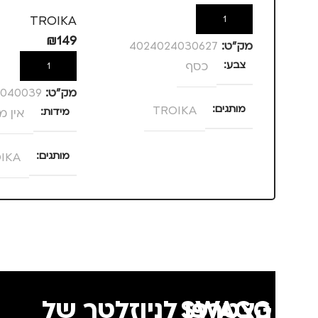
TROIKA
TROIKA
הוספה לסל
₪
149
מק”ט:
4024024030627
צבע
כסף
הוספה לסל
מק”ט:
4040039
מותגים
TROIKA
מידות
אין מ
מתאים ל
מותגים
IKA
גברים
,
נסיעות
,
נשים
מתאים ל
גברים
,
נשים
הצטרפו לניוזלטר של SWAGG