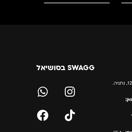
SWAGG בסושיאל
אן: