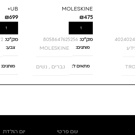
מט
UB+
MOLESKINE
₪
699
₪
475
הוספה לסל
הוספה לס
402402
מק”ט:
8058647625256
מק”ט:
72
ידע
מותגים
MOLESKINE
צבע
TRO
מתאים ל
גברים
,
נשים
מותגים
סוג תיק
,
ערב / בילוי
תיק גב
,
תיק למחשב נייד