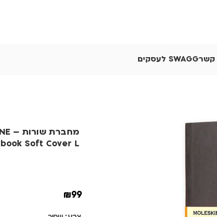
 קשר
SWAGG לעסקים
מחברת
book Soft Cover L
₪
99
צבע
שחור