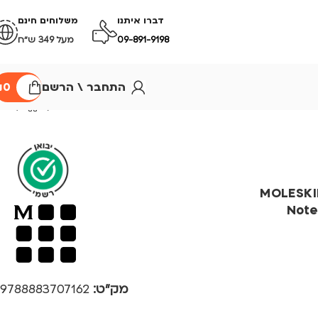
דברו איתנו
משלוחים חינם
09-891-9198
מעל 349 ש״ח
התחבר \ הרשם
0
₪
 שורות – MOLESKINE
Note
מק"ט:
9788883707162