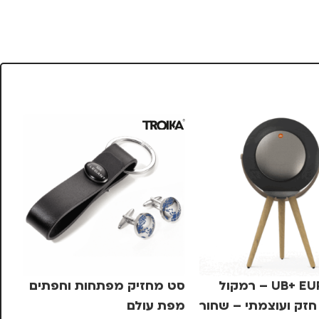
UB+ EUPHO E2 – רמקול
סט מחזיק מפתחות וחפתים
חזק ועוצמתי – שחור
מפת עולם
אבנ