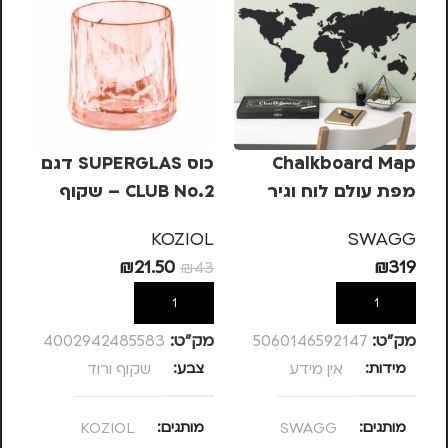
Chalkboard Map
כוס SUPERGLAS דגם
סט
מפת עולם לוח וגיר
CLUB No.2 – שקוף
עם 4 
ורוד
OL
KOZIOL
SWAGG
₪
21.50
₪
319
39
₪
43
הוספה לסל
הוספה לסל
מק”ט:
5060146592147
מק”ט:
4002942485583
מק
מידות
אין מידע
צבע
שקוף ורוד
מ
מותגים
SWAGG
מותגים
KOZIOL