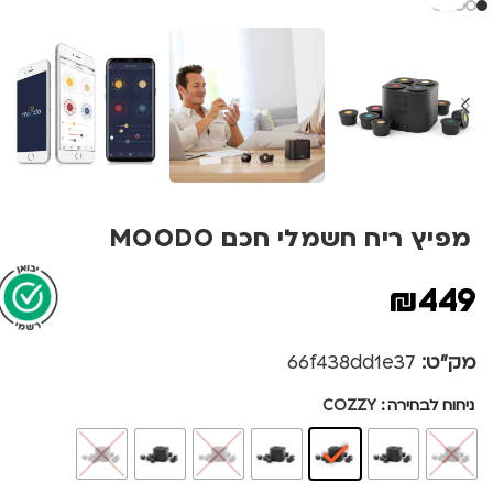
מפיץ ריח חשמלי חכם MOODO
₪
449
מק"ט:
66f438dd1e37
ניחוח לבחירה
COZZY