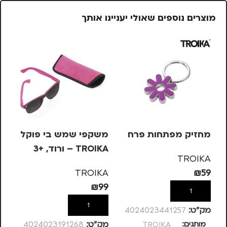
מוצרים נוספים שאולי יעניינו אותך
מחזיק מפתחות פרח
משקפי שמש בי פוקל
מש
TROIKA – ורוד, +3
OIKA
TROIKA
KA
TROIKA
₪
59
99
₪
99
הוספה לסל
הוספה לסל
מק”ט:
4024023441257
מותגים
TROIKA
מק”ט:
4024023191268
מק