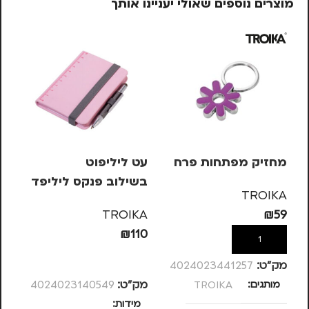
מוצרים נוספים שאולי יעניינו אותך
מחזיק מפתחות פרח
עט ליליפוט
סי
בשילוב פנקס ליליפד
KS
TROIKA
– ורוד
– 
KA
TROIKA
₪
59
63
₪
110
הוספה לסל
הוספה לסל
מק”ט:
4024023441257
מותגים
TROIKA
מק”ט:
4024023140549
מק
מידות
מ