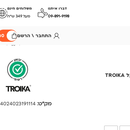
דברו איתנו
משלוחים חינם
09-891-9198
מעל 349 ש״ח
התחבר \ הרשם
0
₪
TR
מק"ט:
4024023191114