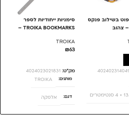
פוט בשילוב פנקס
סימניות ייחודיות לספר
– צהוב
TROIKA BOOKMARKS –
PER
אלפקה
KA
TROIKA
99
₪
63
ל
הוספה לסל
40240231404
מק”ט:
4024023021831
מק
מותגים
TROIKA
צ
דגם
אלפקה
מ
צהוב
מ