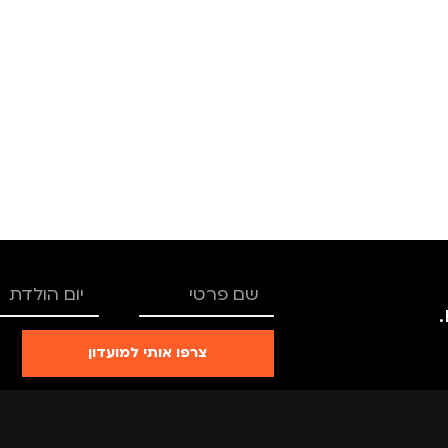
צבע
ורוד
מותגים
מידה
+2.5
מתאים ל
גברים
מותגים
TROIKA
מנהלים
נסיעות
מתאים ל
גברים
,
נשים
מדינה
צרפו אותי למועדון