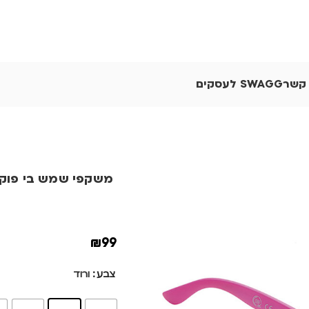
 קשר
SWAGG לעסקים
משקפי שמש בי פוקל OIKA
₪
99
צבע
ורוד