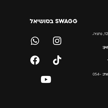
SWAGG בסושיאל
אן:
ת:
054-