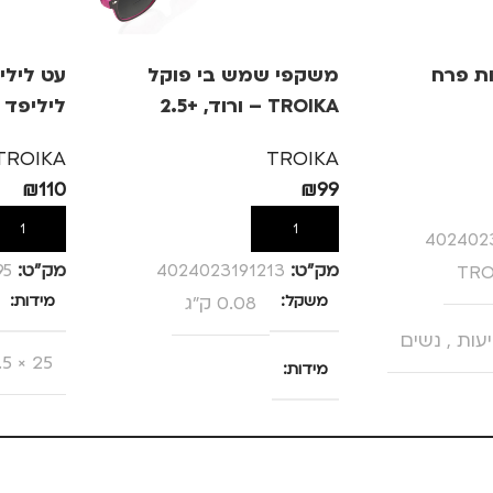
ת פרח
משקפי שמש בי פוקל
עט לילי
TROIKA – ורוד, +2.5
ליליפד 
TROIKA
TROIKA
₪
110
₪
99
הוספה לסל
הוספה לס
402402
TRO
מק”ט:
4024023191213
מק”ט:
95
משקל
0.08 ק"ג
מידות
יעות
,
נשים
25 × 13.5 × 4 סנטימטרים
מידות
25 × 13.5 × 4 סנטימטרים
צבע