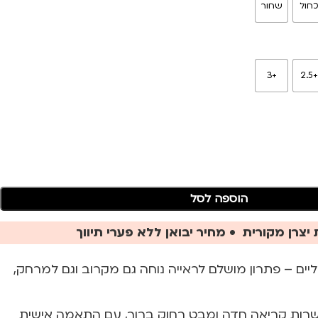
חול
שחור
+3
+2.
הוספה לסל
יצרן מקורית • מחיר יבואן ללא פערי תיווך
ים – פתרון מושלם לראייה נוחה גם מקרוב וגם למרחק,
רות קריאה חדה ומבט רחוק ברור, עם התאמה אישית