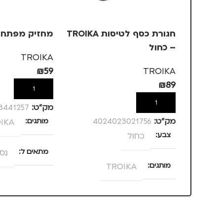
חגורת כסף לטיסות TROIKA
מחזיק מפתחו
– כחול
TROIKA
₪
59
TROIKA
₪
89
הוספה לסל
הוספה לסל
מק”ט:
3441257
מק”ט:
4024023021756
מותגים
IKA
צבע
כחול
מתאים ל
נס
מותגים
TROIKA
מתאים ל