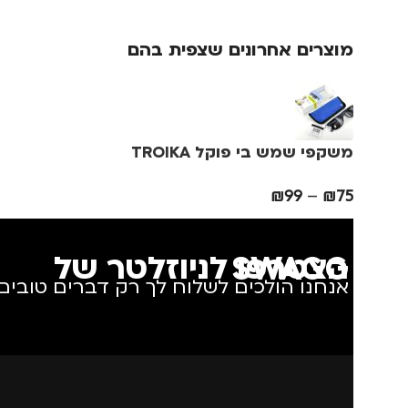
צבע
ורוד
מותגים
IKA
מוצרים אחרונים שצפית בהם
מידה
+2.5
מתאים ל
גברים
,
חיילי
מותגים
TROIKA
מנהלים, עסקי
משקפי שמש בי פוקל TROIKA
נסיעות
,
נשים
מתאים ל
גברים
,
נשים
₪
99
–
₪
75
מדינה
הצטרפו לניוזלטר של SWAGG
אנחנו הולכים לשלוח לך רק דברים טובים.