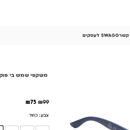
 קשר
SWAGG לעסקים
משקפי שמש בי פוקל OIKA
₪
75
₪
99
צבע
כחול