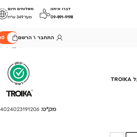
דברו איתנו
משלוחים חינם
09-891-9198
מעל 349 ש״ח
התחבר \ הרשם
0
₪
TR
מק"ט:
4024023191206