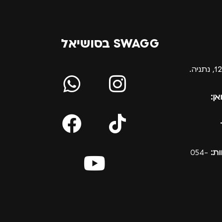
SWAGG בסושיאל
אן:
ת:
054-