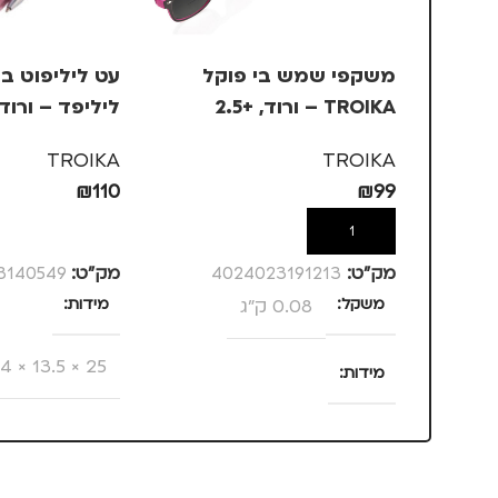
משקפי שמש בי פוקל
עט ליליפוט ב
TROIKA – ורוד, +2.5
ליליפד – ורוד
TROIKA
TROIKA
₪
110
₪
99
הוספה לסל
הוספה לסל
מק”ט:
4024023191213
מק”ט:
3140549
משקל
0.08 ק"ג
מידות
25 × 13.5 × 4 סנטימטרים
מידות
25 × 13.5 × 4 סנטימטרים
צבע
ורוד