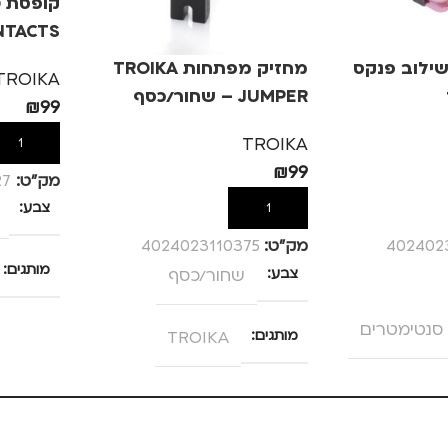
קופסת כ
NTACTS
TROIKA – כסף
שילוב פנקס
מחזיק מפתחות TROIKA
TROIKA
JUMPER – שחור/כסף
₪
99
TROIKA
הוספה לס
₪
99
מק”ט:
27
צבע
הוספה לסל
402402
מק”ט:
4024023110375
מותגים
צבע
שחור/כסף
מתאים ל
מותגים
TROIKA
גברים
מתאים ל