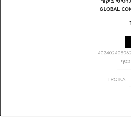
רטיסי ביקור
GLOBAL CO
ל
40240240306
כסף
TROIKA
,
נסיעות
,
נשים