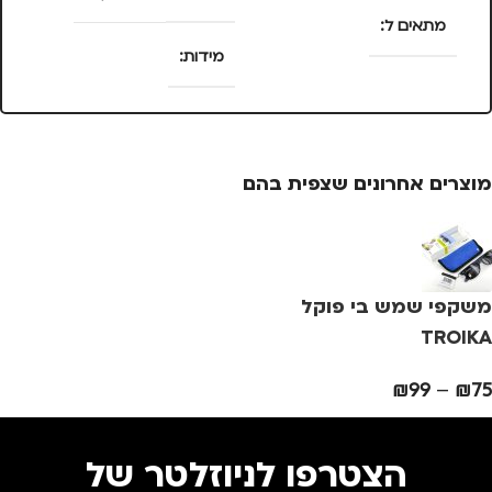
מתאים ל
מידות
מ
נסיעות
,
נשים
25 × 13.5 × 4
סנטימטרים
מוצרים אחרונים שצפית בהם
צבע
ורוד
צ
מידה
+1
מ
משקפי שמש בי פוקל
מותגים
TROIKA
מ
TROIKA
₪
99
–
₪
75
מתאים ל
מ
גברים
,
נשים
הצטרפו לניוזלטר של