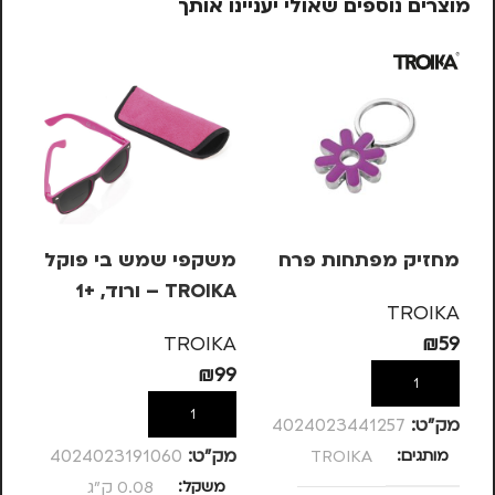
מוצרים נוספים שאולי יעניינו אותך
מחזיק מפתחות פרח
משקפי שמש בי פוקל
מש
TROIKA – ורוד, +1
OIKA
TROIKA
KA
TROIKA
₪
59
99
₪
99
הוספה לסל
הוספה לסל
מק”ט:
4024023441257
מותגים
TROIKA
מק”ט:
4024023191060
מק
משקל
0.08 ק"ג
מ