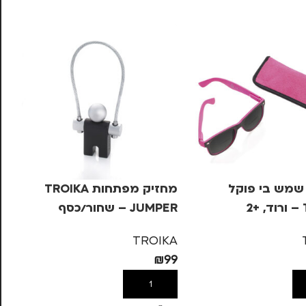
שמש בי פוקל
מחזיק מפתחות TROIKA
2
JUMPER – שחור/כסף
PER
KA
TROIKA
99
₪
99
ל
הוספה לסל