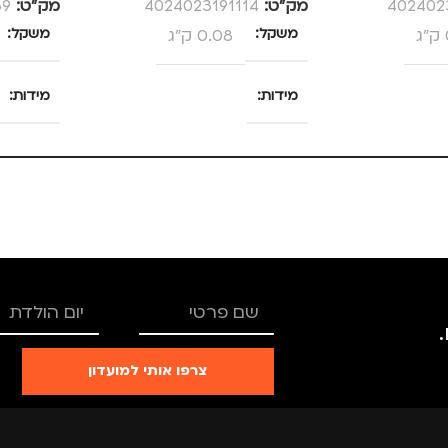
402402
מק”ט:
4024023191114
מק”ט:
69
משקל
0.08 ק"ג
משקל
מידות
מידות
25 × 13.5 × 4 סנטימטרים
25 × 13.5 × 4 סנטימטרים
צבע
ורוד
צבע
מידה
+1.5
מידה
TRO
מותגים
TROIKA
מותגים
צרפו אותי למועדון
רים
,
נשים
מתאים ל
גברים
,
נשים
מתאים ל