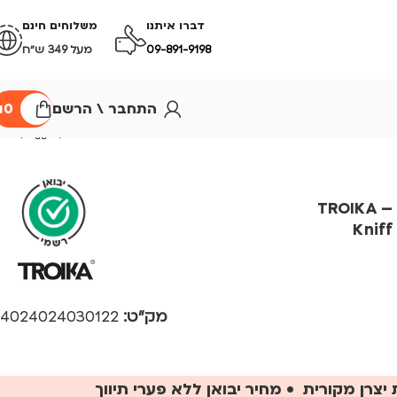
דברו איתנו
משלוחים חינם
09-891-9198
מעל 349 ש״ח
התחבר \ הרשם
0
₪
נרתיק כרטיסי ביקור – TROIKA
Kniff
מק"ט:
4024024030122
יצרן מקורית • מחיר יבואן ללא פערי תיווך