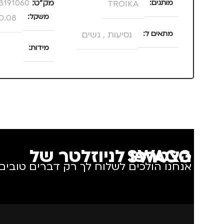
מותגים
TROIKA
מק”ט:
3191060
משקל
0.08 ק"ג
מתאים ל
נסיעות
,
נשים
מידות
25 × 13.5 × 4 סנטימטרים
צבע
ורוד
מידה
+1
הצטרפו לניוזלטר של SWAGG
אנחנו הולכים לשלוח לך רק דברים טובים.
מותגים
IKA
מתאים ל
גב