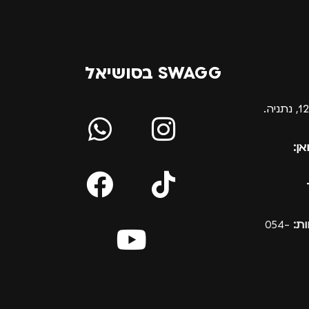
SWAGG בסושיאל
אן:
ת:
054-