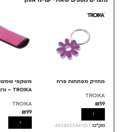
מוצרים נוספים שאולי יעניינו אותך
מחזיק מפתחות פרח
משקפי שמש ב
TROIKA – ורוד, +1
TROIKA
TROIKA
₪
59
₪
99
הוספה לסל
הוספה לסל
מק”ט:
4024023441257