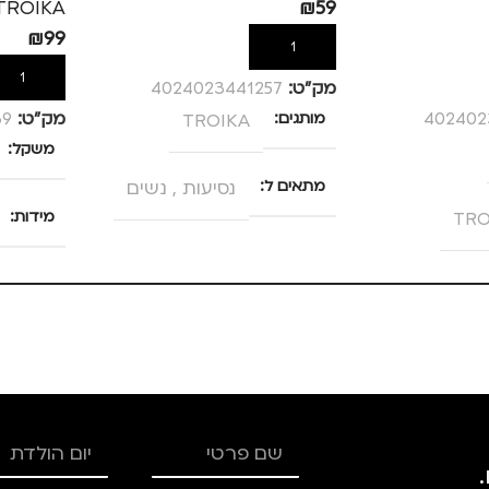
TROIKA
₪
59
₪
99
הוספה לסל
הוספה לס
מק”ט:
4024023441257
402402
מותגים
TROIKA
מק”ט:
69
משקל
מתאים ל
נסיעות
,
נשים
TRO
מידות
25 × 13.5 × 4 סנטימטרים
ם
,
טיולים
,
צבע
מידה
מותגים