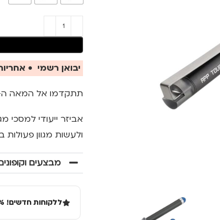
יבואן רשמי • אחריות 
תתקדמו אל המאה ה-21 עם עט סטיילוס של TROIKA 
אביזר ייעודי למסכי מג
ולעשות מגוון פעולות 
מבצעים וקופונים
ללקוחות חדשים! 10% הנחה בקנייה ראשונה מעל 100 שקל באתר.