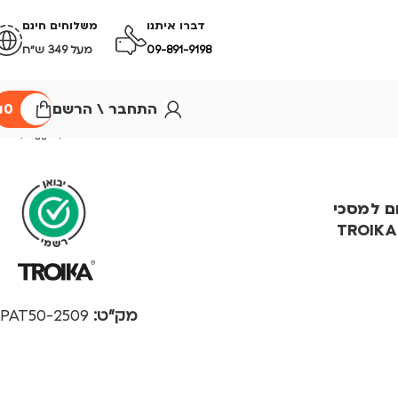
דברו איתנו
משלוחים חינם
09-891-9198
מעל 349 ש״ח
התחבר \ הרשם
0
₪
ום למסכי
TROIKA A
מק"ט:
2509-PAT50