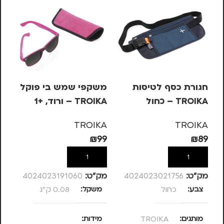
חגורת כסף לטיסות
משקפי שמש בי פוקל
מש
TROIKA – כחול
TROIKA – ורוד, +1
OIKA
KA
TROIKA
TROIKA
99
₪
99
₪
89
הוספה לסל
הוספה לסל
מק”ט:
4024023021756
מק”ט:
4024023191060
מק
צבע
כחול
משקל
0.08 ק"ג
מ
מותגים
TROIKA
מידות
מ